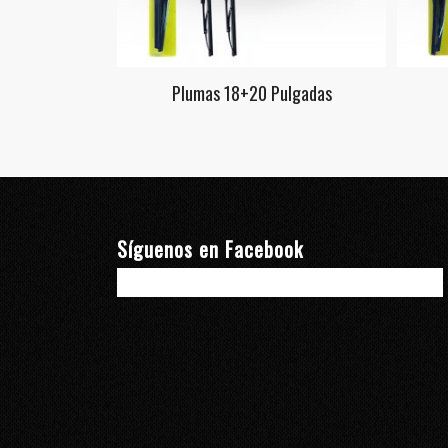
Plumas 18+20 Pulgadas
Síguenos en Facebook