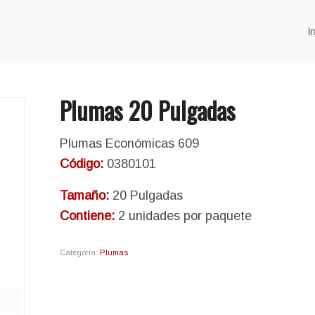
In
Plumas 20 Pulgadas
Plumas Económicas 609
Código:
0380101
Tamaño:
20 Pulgadas
Contiene:
2 unidades por paquete
Categoría:
Plumas