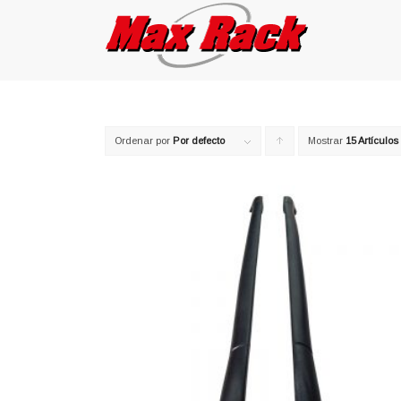
Ordenar por
Por defecto
Mostrar
Pulsa
15 Artículos
para
ordenar
los
cupones
de
forma
ascendente