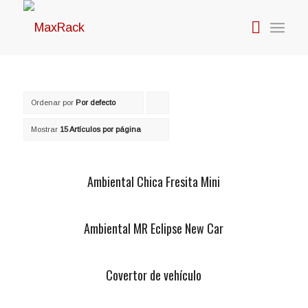
Ordenar por
Por defecto
Pulsa
para
Mostrar
15 Artículos por página
ordenar
los
Ambiental Chica Fresita Mini
cupones
de
Ambiental MR Eclipse New Car
forma
ascendente
Covertor de vehículo